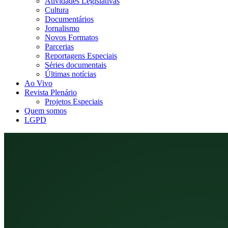
Atividades Legislativas
Cultura
Documentários
Jornalismo
Novos Formatos
Parcerias
Reportagens Especiais
Séries documentais
Últimas notícias
Ao Vivo
Revista Plenário
Projetos Especiais
Quem somos
LGPD