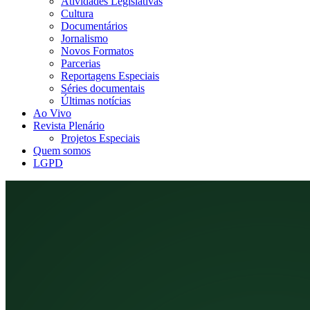
Atividades Legislativas
Cultura
Documentários
Jornalismo
Novos Formatos
Parcerias
Reportagens Especiais
Séries documentais
Últimas notícias
Ao Vivo
Revista Plenário
Projetos Especiais
Quem somos
LGPD