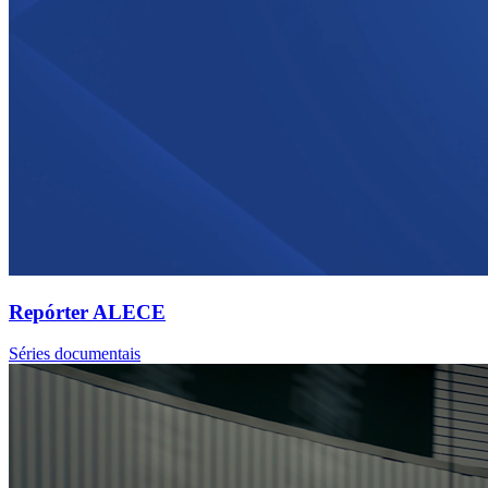
Repórter ALECE
Séries documentais