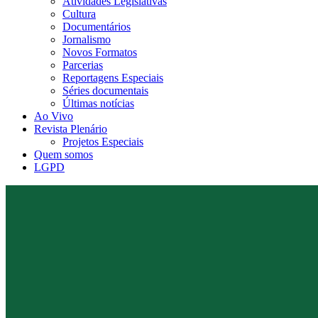
Atividades Legislativas
Cultura
Documentários
Jornalismo
Novos Formatos
Parcerias
Reportagens Especiais
Séries documentais
Últimas notícias
Ao Vivo
Revista Plenário
Projetos Especiais
Quem somos
LGPD