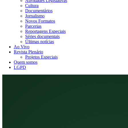
Atividades Legislativas
Cultura
Documentários
Jornalismo
Novos Formatos
Parcerias
Reportagens Especiais
Séries documentais
Últimas notícias
Ao Vivo
Revista Plenário
Projetos Especiais
Quem somos
LGPD