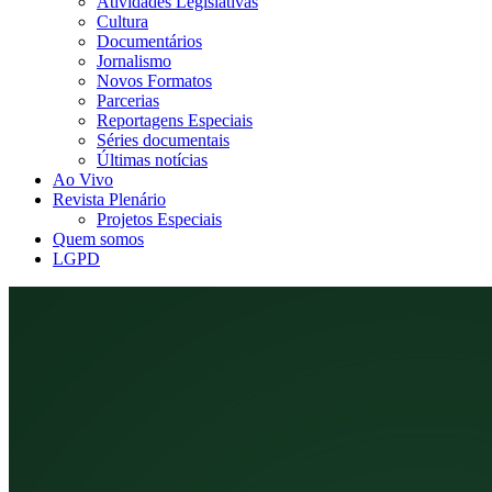
Atividades Legislativas
Cultura
Documentários
Jornalismo
Novos Formatos
Parcerias
Reportagens Especiais
Séries documentais
Últimas notícias
Ao Vivo
Revista Plenário
Projetos Especiais
Quem somos
LGPD