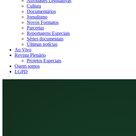
Atividades Legislativas
Cultura
Documentários
Jornalismo
Novos Formatos
Parcerias
Reportagens Especiais
Séries documentais
Últimas notícias
Ao Vivo
Revista Plenário
Projetos Especiais
Quem somos
LGPD