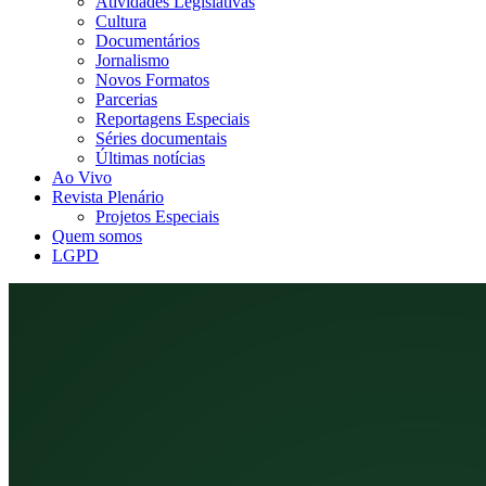
Atividades Legislativas
Cultura
Documentários
Jornalismo
Novos Formatos
Parcerias
Reportagens Especiais
Séries documentais
Últimas notícias
Ao Vivo
Revista Plenário
Projetos Especiais
Quem somos
LGPD