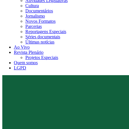
Atividades Legislativas
Cultura
Documentários
Jornalismo
Novos Formatos
Parcerias
Reportagens Especiais
Séries documentais
Últimas notícias
Ao Vivo
Revista Plenário
Projetos Especiais
Quem somos
LGPD