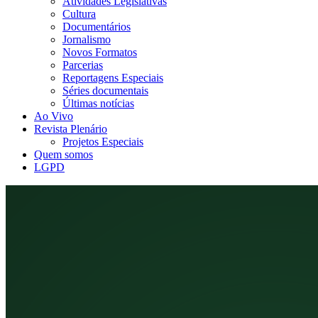
Atividades Legislativas
Cultura
Documentários
Jornalismo
Novos Formatos
Parcerias
Reportagens Especiais
Séries documentais
Últimas notícias
Ao Vivo
Revista Plenário
Projetos Especiais
Quem somos
LGPD