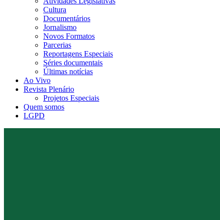
Atividades Legislativas
Cultura
Documentários
Jornalismo
Novos Formatos
Parcerias
Reportagens Especiais
Séries documentais
Últimas notícias
Ao Vivo
Revista Plenário
Projetos Especiais
Quem somos
LGPD