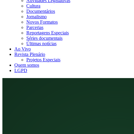
Atividades Legislativas
Cultura
Documentários
Jornalismo
Novos Formatos
Parcerias
Reportagens Especiais
Séries documentais
Últimas notícias
Ao Vivo
Revista Plenário
Projetos Especiais
Quem somos
LGPD