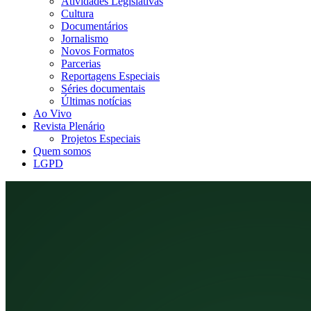
Atividades Legislativas
Cultura
Documentários
Jornalismo
Novos Formatos
Parcerias
Reportagens Especiais
Séries documentais
Últimas notícias
Ao Vivo
Revista Plenário
Projetos Especiais
Quem somos
LGPD