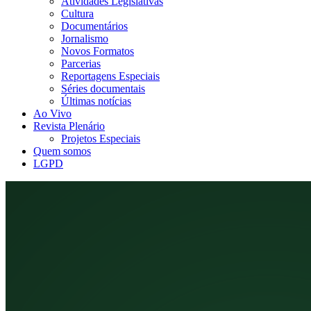
Atividades Legislativas
Cultura
Documentários
Jornalismo
Novos Formatos
Parcerias
Reportagens Especiais
Séries documentais
Últimas notícias
Ao Vivo
Revista Plenário
Projetos Especiais
Quem somos
LGPD