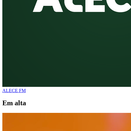
ALECE FM
Em alta