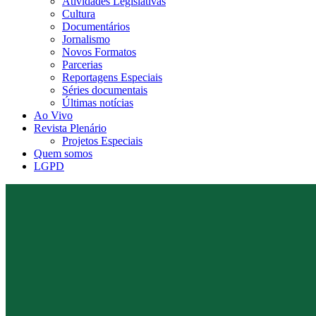
Atividades Legislativas
Cultura
Documentários
Jornalismo
Novos Formatos
Parcerias
Reportagens Especiais
Séries documentais
Últimas notícias
Ao Vivo
Revista Plenário
Projetos Especiais
Quem somos
LGPD