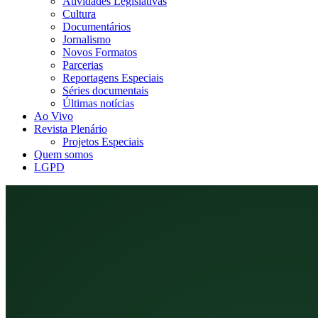
Atividades Legislativas
Cultura
Documentários
Jornalismo
Novos Formatos
Parcerias
Reportagens Especiais
Séries documentais
Últimas notícias
Ao Vivo
Revista Plenário
Projetos Especiais
Quem somos
LGPD