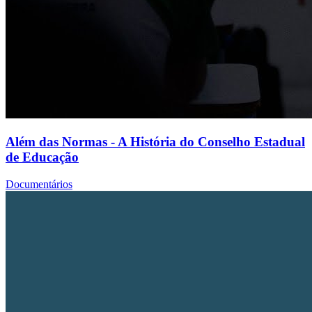
Além das Normas - A História do Conselho Estadual
de Educação
Documentários