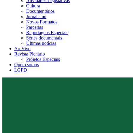
Atividades Legislativas
Cultura
Documentários
Jornalismo
Novos Formatos
Parcerias
Reportagens Especiais
Séries documentais
Últimas notícias
Ao Vivo
Revista Plenário
Projetos Especiais
Quem somos
LGPD