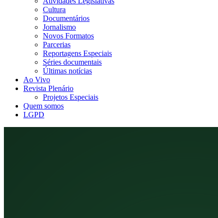
Atividades Legislativas
Cultura
Documentários
Jornalismo
Novos Formatos
Parcerias
Reportagens Especiais
Séries documentais
Últimas notícias
Ao Vivo
Revista Plenário
Projetos Especiais
Quem somos
LGPD