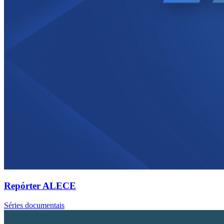
Repórter ALECE
Séries documentais