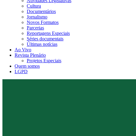
Atividades Legislativas
Cultura
Documentários
Jornalismo
Novos Formatos
Parcerias
Reportagens Especiais
Séries documentais
Últimas notícias
Ao Vivo
Revista Plenário
Projetos Especiais
Quem somos
LGPD