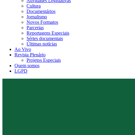
Atividades Legislativas
Cultura
Documentários
Jornalismo
Novos Formatos
Parcerias
Reportagens Especiais
Séries documentais
Últimas notícias
Ao Vivo
Revista Plenário
Projetos Especiais
Quem somos
LGPD