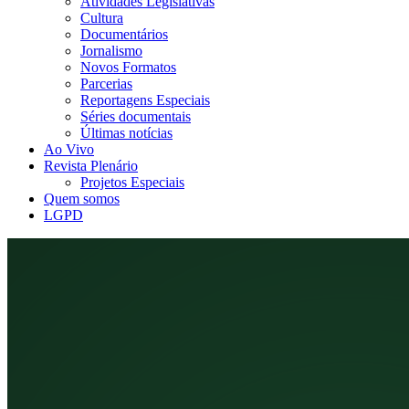
Atividades Legislativas
Cultura
Documentários
Jornalismo
Novos Formatos
Parcerias
Reportagens Especiais
Séries documentais
Últimas notícias
Ao Vivo
Revista Plenário
Projetos Especiais
Quem somos
LGPD