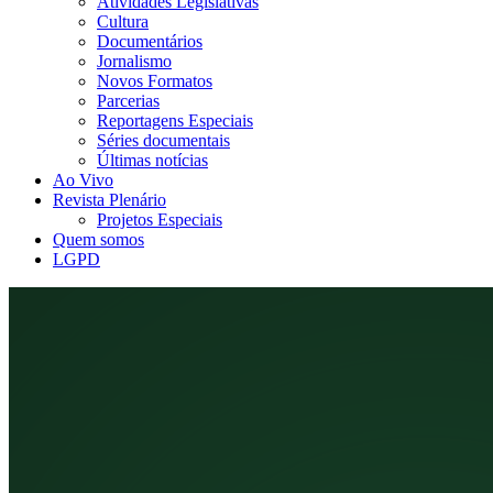
Atividades Legislativas
Cultura
Documentários
Jornalismo
Novos Formatos
Parcerias
Reportagens Especiais
Séries documentais
Últimas notícias
Ao Vivo
Revista Plenário
Projetos Especiais
Quem somos
LGPD