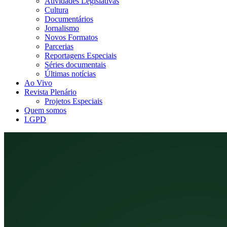
Atividades Legislativas
Cultura
Documentários
Jornalismo
Novos Formatos
Parcerias
Reportagens Especiais
Séries documentais
Últimas notícias
Ao Vivo
Revista Plenário
Projetos Especiais
Quem somos
LGPD