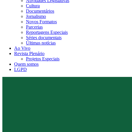
Atividades Legislativas
Cultura
Documentários
Jornalismo
Novos Formatos
Parcerias
Reportagens Especiais
Séries documentais
Últimas notícias
Ao Vivo
Revista Plenário
Projetos Especiais
Quem somos
LGPD