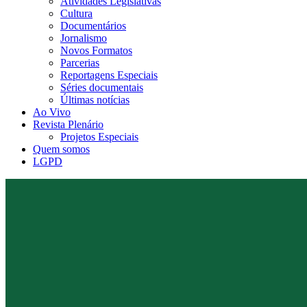
Atividades Legislativas
Cultura
Documentários
Jornalismo
Novos Formatos
Parcerias
Reportagens Especiais
Séries documentais
Últimas notícias
Ao Vivo
Revista Plenário
Projetos Especiais
Quem somos
LGPD