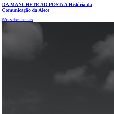
DA MANCHETE AO POST: A História da
Comunicação da Alece
Séries documentais