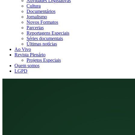
Atividades Legislativas
Cultura
Documentários
Jornalismo
Novos Formatos
Parcerias
Reportagens Especiais
Séries documentais
Últimas notícias
Ao Vivo
Revista Plenário
Projetos Especiais
Quem somos
LGPD