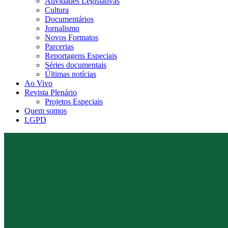
Atividades Legislativas
Cultura
Documentários
Jornalismo
Novos Formatos
Parcerias
Reportagens Especiais
Séries documentais
Últimas notícias
Ao Vivo
Revista Plenário
Projetos Especiais
Quem somos
LGPD