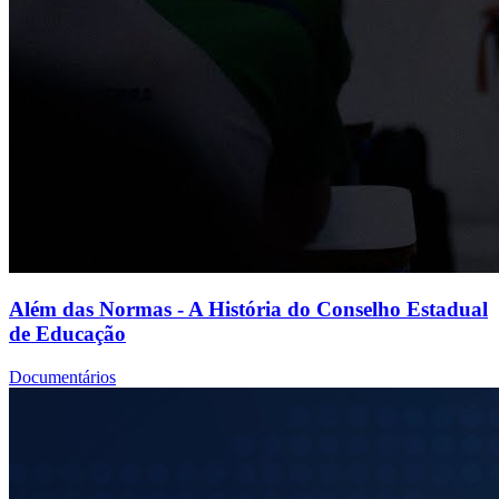
Além das Normas - A História do Conselho Estadual
de Educação
Documentários