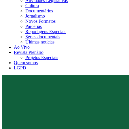
Atividades Legislativas
Cultura
Documentários
Jornalismo
Novos Formatos
Parcerias
Reportagens Especiais
Séries documentais
Últimas notícias
Ao Vivo
Revista Plenário
Projetos Especiais
Quem somos
LGPD