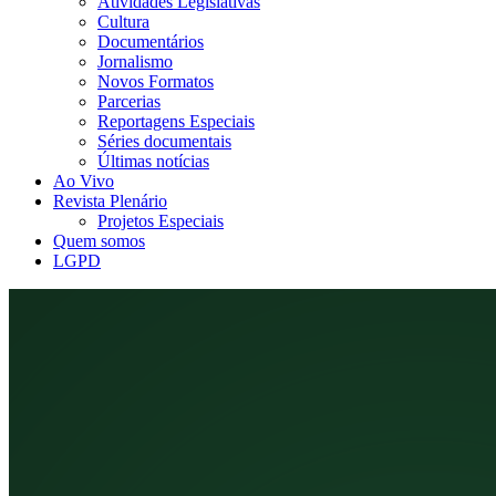
Atividades Legislativas
Cultura
Documentários
Jornalismo
Novos Formatos
Parcerias
Reportagens Especiais
Séries documentais
Últimas notícias
Ao Vivo
Revista Plenário
Projetos Especiais
Quem somos
LGPD