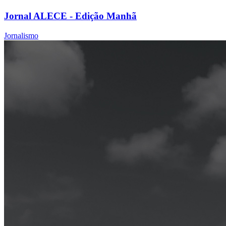
Jornal ALECE - Edição Manhã
Jornalismo