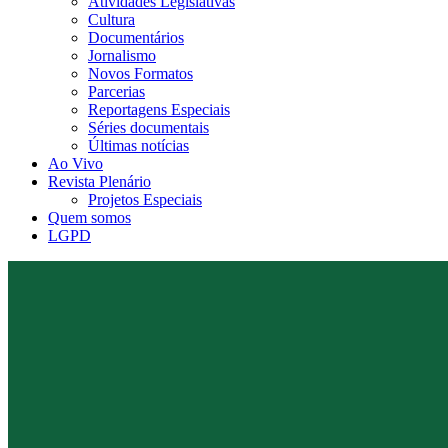
Atividades Legislativas
Cultura
Documentários
Jornalismo
Novos Formatos
Parcerias
Reportagens Especiais
Séries documentais
Últimas notícias
Ao Vivo
Revista Plenário
Projetos Especiais
Quem somos
LGPD