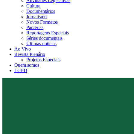
Atividades Legislativas
Cultura
Documentários
Jornalismo
Novos Formatos
Parcerias
Reportagens Especiais
Séries documentais
Últimas notícias
Ao Vivo
Revista Plenário
Projetos Especiais
Quem somos
LGPD