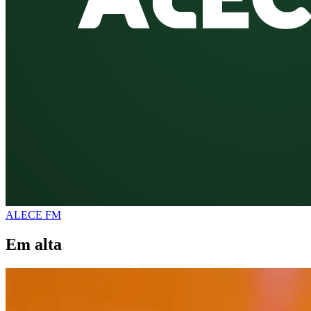
ALECE FM
Em alta