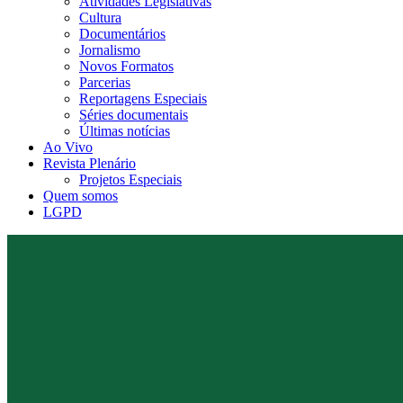
Atividades Legislativas
Cultura
Documentários
Jornalismo
Novos Formatos
Parcerias
Reportagens Especiais
Séries documentais
Últimas notícias
Ao Vivo
Revista Plenário
Projetos Especiais
Quem somos
LGPD