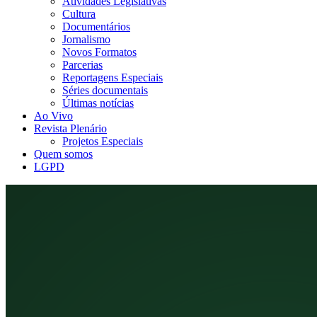
Atividades Legislativas
Cultura
Documentários
Jornalismo
Novos Formatos
Parcerias
Reportagens Especiais
Séries documentais
Últimas notícias
Ao Vivo
Revista Plenário
Projetos Especiais
Quem somos
LGPD