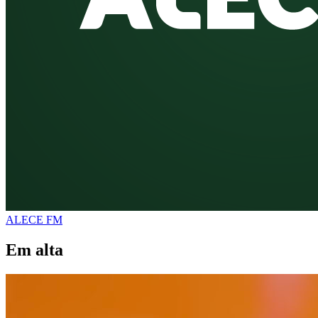
ALECE FM
Em alta