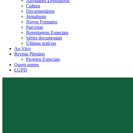
Atividades Legislativas
Cultura
Documentários
Jornalismo
Novos Formatos
Parcerias
Reportagens Especiais
Séries documentais
Últimas notícias
Ao Vivo
Revista Plenário
Projetos Especiais
Quem somos
LGPD