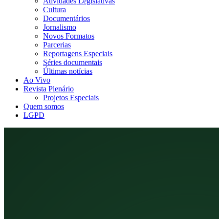
Atividades Legislativas
Cultura
Documentários
Jornalismo
Novos Formatos
Parcerias
Reportagens Especiais
Séries documentais
Últimas notícias
Ao Vivo
Revista Plenário
Projetos Especiais
Quem somos
LGPD