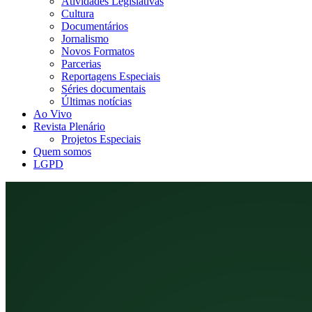
Atividades Legislativas
Cultura
Documentários
Jornalismo
Novos Formatos
Parcerias
Reportagens Especiais
Séries documentais
Últimas notícias
Ao Vivo
Revista Plenário
Projetos Especiais
Quem somos
LGPD