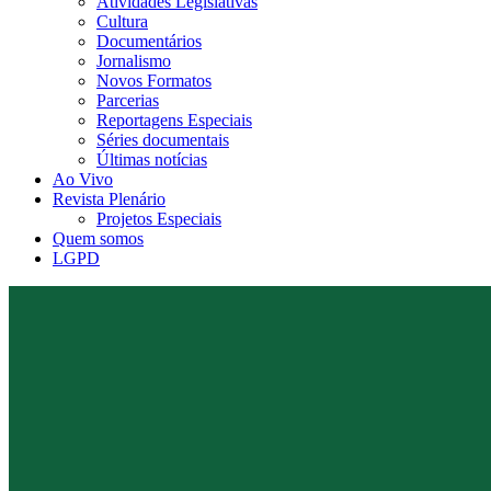
Atividades Legislativas
Cultura
Documentários
Jornalismo
Novos Formatos
Parcerias
Reportagens Especiais
Séries documentais
Últimas notícias
Ao Vivo
Revista Plenário
Projetos Especiais
Quem somos
LGPD