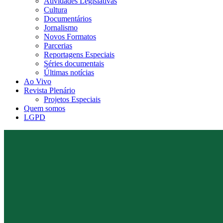
Atividades Legislativas
Cultura
Documentários
Jornalismo
Novos Formatos
Parcerias
Reportagens Especiais
Séries documentais
Últimas notícias
Ao Vivo
Revista Plenário
Projetos Especiais
Quem somos
LGPD