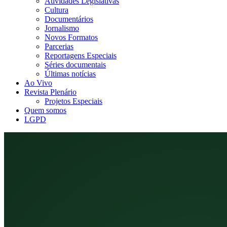
Atividades Legislativas
Cultura
Documentários
Jornalismo
Novos Formatos
Parcerias
Reportagens Especiais
Séries documentais
Últimas notícias
Ao Vivo
Revista Plenário
Projetos Especiais
Quem somos
LGPD