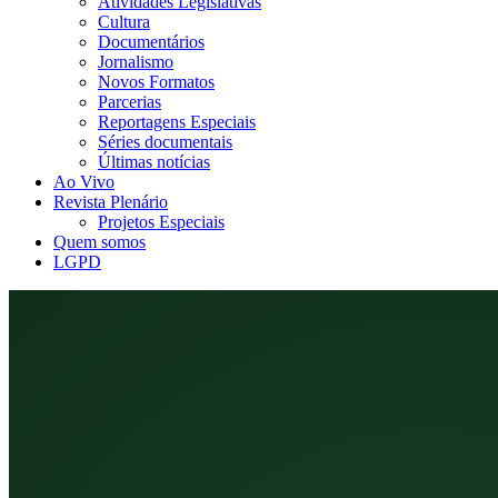
Atividades Legislativas
Cultura
Documentários
Jornalismo
Novos Formatos
Parcerias
Reportagens Especiais
Séries documentais
Últimas notícias
Ao Vivo
Revista Plenário
Projetos Especiais
Quem somos
LGPD