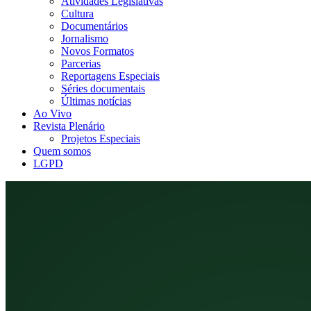
Atividades Legislativas
Cultura
Documentários
Jornalismo
Novos Formatos
Parcerias
Reportagens Especiais
Séries documentais
Últimas notícias
Ao Vivo
Revista Plenário
Projetos Especiais
Quem somos
LGPD