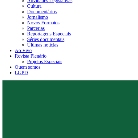
Atividades Legislativas
Cultura
Documentários
Jornalismo
Novos Formatos
Parcerias
Reportagens Especiais
Séries documentais
Últimas notícias
Ao Vivo
Revista Plenário
Projetos Especiais
Quem somos
LGPD