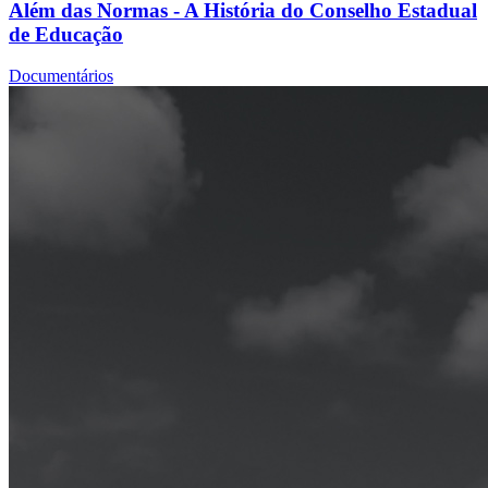
Além das Normas - A História do Conselho Estadual
de Educação
Documentários