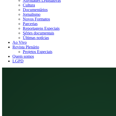
Atividades Legislativas
Cultura
Documentários
Jornalismo
Novos Formatos
Parcerias
Reportagens Especiais
Séries documentais
Últimas notícias
Ao Vivo
Revista Plenário
Projetos Especiais
Quem somos
LGPD