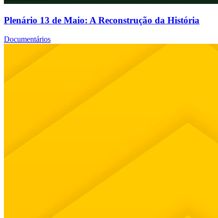
Plenário 13 de Maio: A Reconstrução da História
Documentários