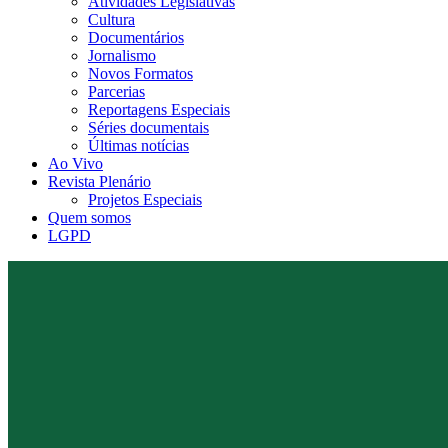
Atividades Legislativas
Cultura
Documentários
Jornalismo
Novos Formatos
Parcerias
Reportagens Especiais
Séries documentais
Últimas notícias
Ao Vivo
Revista Plenário
Projetos Especiais
Quem somos
LGPD