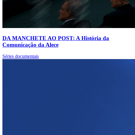
DA MANCHETE AO POST: A História da
Comunicação da Alece
Séries documentais