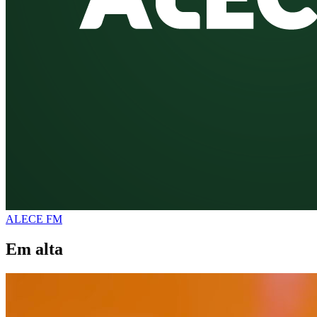
ALECE FM
Em alta