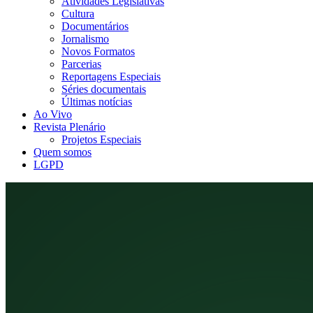
Atividades Legislativas
Cultura
Documentários
Jornalismo
Novos Formatos
Parcerias
Reportagens Especiais
Séries documentais
Últimas notícias
Ao Vivo
Revista Plenário
Projetos Especiais
Quem somos
LGPD