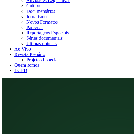
Atividades Legislativas
Cultura
Documentários
Jornalismo
Novos Formatos
Parcerias
Reportagens Especiais
Séries documentais
Últimas notícias
Ao Vivo
Revista Plenário
Projetos Especiais
Quem somos
LGPD