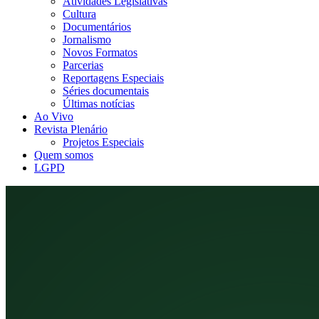
Atividades Legislativas
Cultura
Documentários
Jornalismo
Novos Formatos
Parcerias
Reportagens Especiais
Séries documentais
Últimas notícias
Ao Vivo
Revista Plenário
Projetos Especiais
Quem somos
LGPD