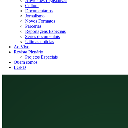
Atividades Legislativas
Cultura
Documentários
Jornalismo
Novos Formatos
Parcerias
Reportagens Especiais
Séries documentais
Últimas notícias
Ao Vivo
Revista Plenário
Projetos Especiais
Quem somos
LGPD