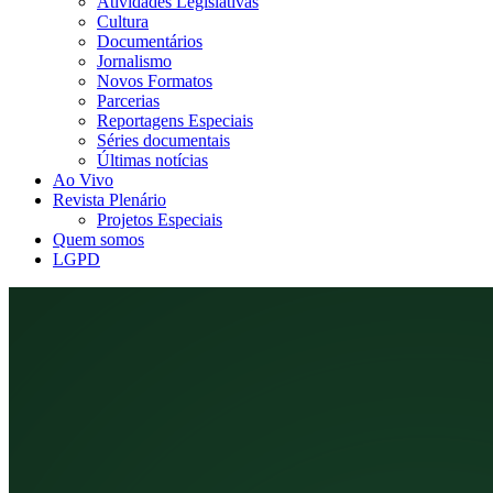
Atividades Legislativas
Cultura
Documentários
Jornalismo
Novos Formatos
Parcerias
Reportagens Especiais
Séries documentais
Últimas notícias
Ao Vivo
Revista Plenário
Projetos Especiais
Quem somos
LGPD