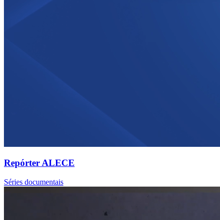
Repórter ALECE
Séries documentais