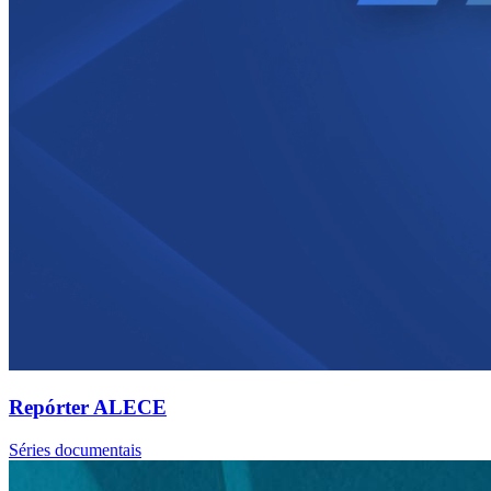
Repórter ALECE
Séries documentais