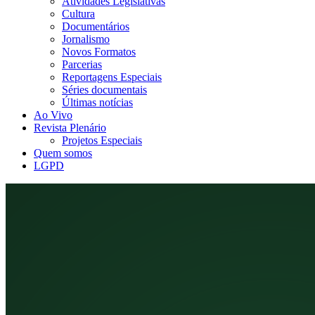
Atividades Legislativas
Cultura
Documentários
Jornalismo
Novos Formatos
Parcerias
Reportagens Especiais
Séries documentais
Últimas notícias
Ao Vivo
Revista Plenário
Projetos Especiais
Quem somos
LGPD