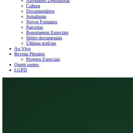
Atividades Legislativas
Cultura
Documentários
Jornalismo
Novos Formatos
Parcerias
Reportagens Especiais
Séries documentais
Últimas notícias
Ao Vivo
Revista Plenário
Projetos Especiais
Quem somos
LGPD